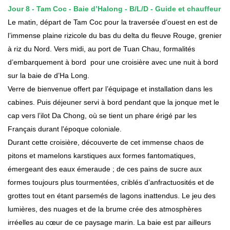
Jour 8 -
Tam Coc -
Baie d’Halong -
B
/
L
/
D
-
Guide et chauffeur
Le matin, départ de Tam Coc pour la traversée d’ouest en est de
l’immense plaine rizicole du bas du delta du fleuve Rouge, grenier
à riz du Nord. Vers midi, au port de Tuan Chau, formalités
d’embarquement à bord pour une croisière avec une nuit à bord
sur la baie de d’Ha Long.
Verre de bienvenue offert par l’équipage et installation dans les
cabines. Puis déjeuner servi à bord pendant que la jonque met le
cap vers l’ilot Da Chong, où se tient un phare érigé par les
Français durant l'époque coloniale.
Durant cette croisière, découverte de cet immense chaos de
pitons et mamelons karstiques aux formes fantomatiques,
émergeant des eaux émeraude ; de ces pains de sucre aux
formes toujours plus tourmentées, criblés d’anfractuosités et de
grottes tout en étant parsemés de lagons inattendus. Le jeu des
lumières, des nuages et de la brume crée des atmosphères
irréelles au cœur de ce paysage marin. La baie est par ailleurs