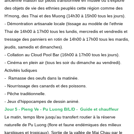
ancienne maison sur pilotis transformée en musée où s'explore
des objets de vie des ethnies peuplés cette région comme des
H'mong, des Thai et des Muong (14h30 à 15h00 tous les jours).
- Démontration artisanale locale (tissage au modèle de l'ethnie
Thai de 14h00 à 17h00 tous les lundis, mercredis et vendredis et
tressage des panniers en rotin de 14h00 à 17h00 tous les mardis,
jeudis, samedis et dimanches).
- Collation au Cloud Pool Bar (16h00 à 17h00 tous les jours).
- Cinéma en plein air (tous les soir du dimanche au vendredi).
Activités ludiques
- Ramasse des oeufs dans la matinée.
- Nourrissage des canards et des poissons.
- Pêche traditionnelle.
- Jeux d'hippocampes de dessin animé.
Jour 5 -
Pieng Ve - Pu Luong B
/
L
/
D
-
Guide et chauffeur
Le matin, temps libre jusqu'au transfert routier à la réserve
naturelle de Pu Luong (flore et faune endémiques des milieux
karstiques et tropicaux). Sortie de la vallée de Mai Chau par le