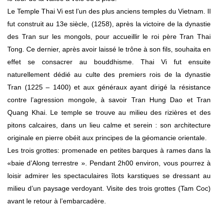
Le Temple Thai Vi est l’un des plus anciens temples du Vietnam. Il
fut construit au 13e siècle, (1258), après la victoire de la dynastie
des Tran sur les mongols, pour accueillir le roi père Tran Thai
Tong. Ce dernier, après avoir laissé le trône à son fils, souhaita en
effet se consacrer au bouddhisme. Thai Vi fut ensuite
naturellement dédié au culte des premiers rois de la dynastie
Tran (1225 – 1400) et aux généraux ayant dirigé la résistance
contre l’agression mongole, à savoir Tran Hung Dao et Tran
Quang Khai. Le temple se trouve au milieu des rizières et des
pitons calcaires, dans un lieu calme et serein : son architecture
originale en pierre obéit aux principes de la géomancie orientale.
Les trois grottes: promenade en petites barques à rames dans la
«baie d’Along terrestre ». Pendant 2h00 environ, vous pourrez à
loisir admirer les spectaculaires îlots karstiques se dressant au
milieu d’un paysage verdoyant. Visite des trois grottes (Tam Coc)
avant le retour à l’embarcadère.