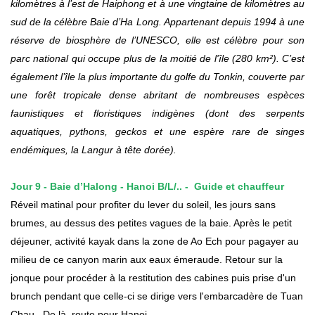
kilomètres à l’est de Haiphong et à une vingtaine de kilomètres au
sud de la célèbre Baie d’Ha Long. Appartenant depuis 1994 à une
réserve de biosphère de l’UNESCO, elle est célèbre pour son
parc national qui occupe plus de la moitié de l'île (280 km²). C’est
également l’île la plus importante du golfe du Tonkin, couverte par
une forêt tropicale dense abritant de nombreuses espèces
faunistiques et floristiques indigènes (dont des serpents
aquatiques, pythons, geckos et une espère rare de singes
endémiques, la Langur à tête dorée).
Jour 9 -
Baie d’Halong
- Hanoi B
/
L
/.. -
Guide et chauffeur
Réveil matinal pour profiter du lever du soleil, les jours sans
brumes, au dessus des petites vagues de la baie. Après le petit
déjeuner, activité kayak dans la zone de Ao Ech pour pagayer au
milieu de ce canyon marin aux eaux émeraude. Retour sur la
jonque pour procéder à la restitution des cabines puis prise d'un
brunch pendant que celle-ci se dirige vers l'embarcadère de Tuan
Chau . De là, route pour Hanoi.