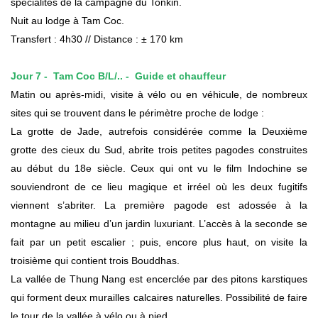
spécialités de la campagne du Tonkin.
Nuit au lodge à Tam Coc.
Transfert : 4h30 // Distance : ± 170 km
Jour
7
-
Tam Coc B
/
L
/.. -
Guide et chauffeur
Matin ou après-midi, visite à vélo ou en véhicule, de nombreux
sites qui se trouvent dans le périmètre proche de
lodge
:
La grotte de Jade, autrefois considérée comme la Deuxième
grotte des cieux du Sud, abrite trois petites pagodes construites
au début du 18e siècle. Ceux qui ont vu le film Indochine se
souviendront de ce lieu magique et irréel où les deux fugitifs
viennent s’abriter. La première pagode est adossée à la
montagne au milieu d’un jardin luxuriant. L’accès à la seconde se
fait par un petit escalier ; puis, encore plus haut, on visite la
troisième qui contient trois Bouddhas.
La vallée de Thung Nang est encerclée par des pitons karstiques
qui forment deux murailles calcaires naturelles. Possibilité de faire
le tour de la vallée à vélo ou à pied.