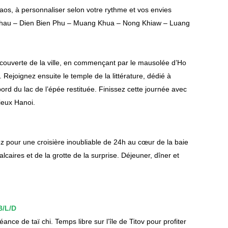
aos, à personnaliser selon votre rythme et vos envies
 Chau – Dien Bien Phu – Muang Khua – Nong Khiaw – Luang
découverte de la ville, en commençant par le mausolée d’Ho
 Rejoignez ensuite le temple de la littérature, dédié à
rd du lac de l’épée restituée. Finissez cette journée avec
ieux Hanoi.
ez pour une croisière inoubliable de 24h au cœur de la baie
lcaires et de la grotte de la surprise. Déjeuner, dîner et
B/L/D
nce de taï chi. Temps libre sur l’île de Titov pour profiter