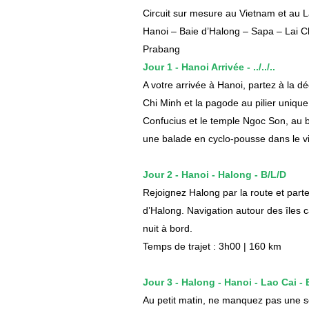
Circuit sur mesure au Vietnam et au L
Hanoi – Baie d’Halong – Sapa – Lai
Prabang
Jour 1 - Hanoi Arrivée - ../../..
A votre arrivée à Hanoi, partez à la 
Chi Minh et la pagode au pilier unique.
Confucius et le temple Ngoc Son, au bo
une balade en cyclo-pousse dans le v
Jour 2 - Hanoi - Halong - B/L/D
Rejoignez Halong par la route et part
d’Halong. Navigation autour des îles ca
nuit à bord.
Temps de trajet : 3h00 | 160 km
Jour 3 - Halong - Hanoi - Lao Cai - 
Au petit matin, ne manquez pas une séa