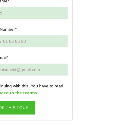
ame*
 Number*
mail*
inuing with this, You have to read
reed to the tearms.
OK THIS TOUR