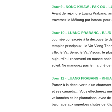
Jour 9 - NONG KHIAW - PAK OU - 
Avant de rejoindre Luang Prabang, an
traversez le Mékong par bateau pour 
Jour 10 - LUANG PRABANG - B/L/D
Journée consacrée à la découverte d
temples principaux : le Vat Vieng Thong
ville, le Vat Sene, le Vat Visoun, le pl
aujourd’hui reconverti en musée nati
soleil. Ne manquez pas le marché de 
Jour 11 - LUANG PRABANG - KHUA
Partez à la découverte d’un charmant v
et ses canards… Vous effectuerez une
vallonnées et les plantations, avec de 
baignade aux superbes chutes de Kh