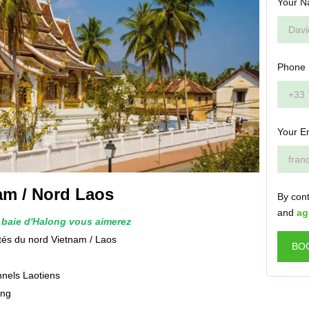
Your N
Phone
Your E
am / Nord Laos
By cont
and
ag
a baie d'Halong vous aimerez
tés du nord Vietnam / Laos
BO
nnels Laotiens
ang