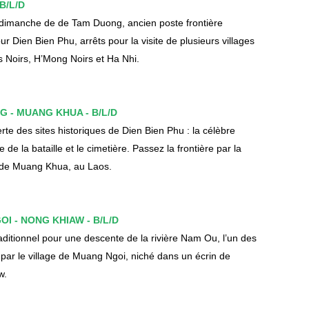
 B/L/D
 dimanche de de Tam Duong, ancien poste frontière
ur Dien Bien Phu, arrêts pour la visite de plusieurs villages
 Noirs, H’Mong Noirs et Ha Nhi.
NG - MUANG KHUA - B/L/D
te des sites historiques de Dien Bien Phu : la célèbre
 de la bataille et le cimetière. Passez la frontière par la
ge de Muang Khua, au Laos.
OI - NONG KHIAW - B/L/D
ditionnel pour une descente de la rivière Nam Ou, l’un des
par le village de Muang Ngoi, niché dans un écrin de
w.