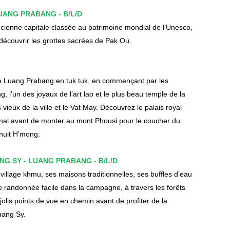
LUANG PRABANG - B/L/D
cienne capitale classée au patrimoine mondial de l’Unesco,
découvrir les grottes sacrées de Pak Ou.
e Luang Prabang en tuk tuk, en commençant par les
, l’un des joyaux de l’art lao et le plus beau temple de la
us vieux de la ville et le Vat May. Découvrez le palais royal
onal avant de monter au mont Phousi pour le coucher du
nuit H’mong.
NG SY - LUANG PRABANG - B/L/D
illage khmu, ses maisons traditionnelles, ses buffles d’eau
 randonnée facile dans la campagne, à travers les forêts
jolis points de vue en chemin avant de profiter de la
uang Sy.