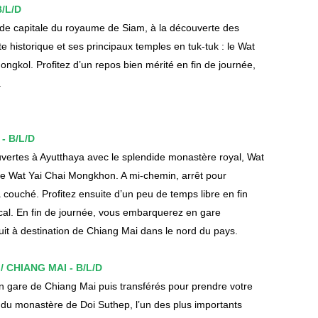
/L/D
nde capitale du royaume de Siam, à la découverte des
te historique et ses principaux temples en tuk-tuk : le Wat
ngkol. Profitez d’un repos bien mérité en fin de journée,
.
- B/L/D
uvertes à Ayutthaya avec le splendide monastère royal, Wat
le Wat Yai Chai Mongkhon. A mi-chemin, arrêt pour
couché. Profitez ensuite d’un peu de temps libre en fin
cal. En fin de journée, vous embarquerez en gare
uit à destination de Chiang Mai dans le nord du pays.
/ CHIANG MAI - B/L/D
 en gare de Chiang Mai puis transférés pour prendre votre
e du monastère de Doi Suthep, l’un des plus importants