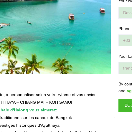
Your N
Phone
Your E
By cont
and
ag
de, à personnaliser selon votre rythme et vos envies
TTHAYA – CHIANG MAI – KOH SAMUI
BO
 baie d'Halong vous aimerez:
traditionnel sur les canaux de Bangkok
estiges historiques d'Ayutthaya