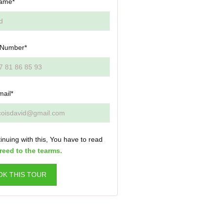
ame*
 Number*
mail*
inuing with this, You have to read
reed to the tearms.
OK THIS TOUR